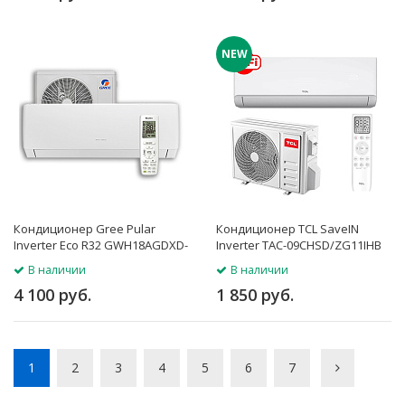
NEW
Кондиционер Gree Pular
Кондиционер TCL SaveIN
Inverter Eco R32 GWH18AGDXD-
Inverter TAC-09CHSD/ZG11IHB
K6DNA4F
В наличии
В наличии
4 100 руб.
1 850 руб.
1
2
3
4
5
6
7