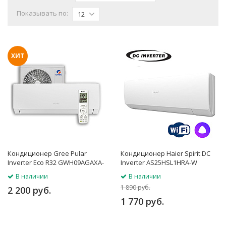
Показывать по:
12
ХИТ
Кондиционер Gree Pular
Кондиционер Haier Spirit DC
Inverter Eco R32 GWH09AGAXA-
Inverter AS25HSL1HRA-W
K6DNA4D
/1U25HSL1FRA
В наличии
В наличии
1 890 руб.
2 200 руб.
1 770 руб.